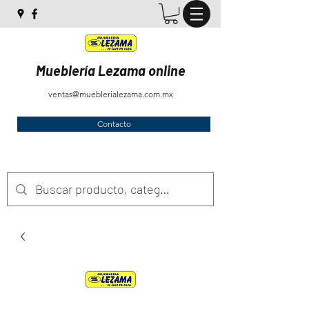
Mueblería Lezama online
ventas@mueblerialezama.com.mx
Contacto