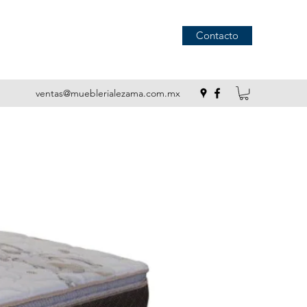
Contacto
ventas@mueblerialezama.com.mx