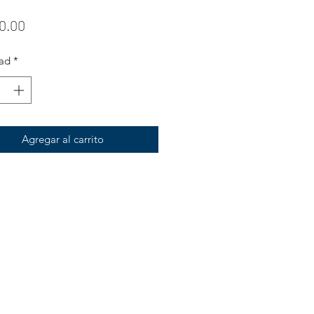
Precio
0.00
ad
*
Agregar al carrito