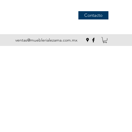
Contacto
ventas@mueblerialezama.com.mx