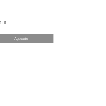
Precio
0.00
Agotado