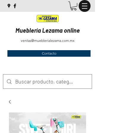
Mueblería Lezama online
ventas@mueblerialezama.com.mx
Contacto