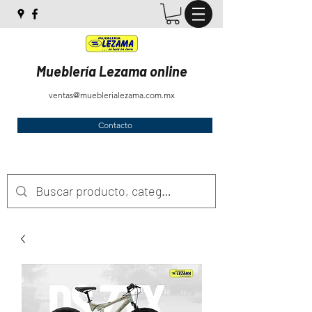
Mueblería Lezama online
ventas@mueblerialezama.com.mx
Contacto