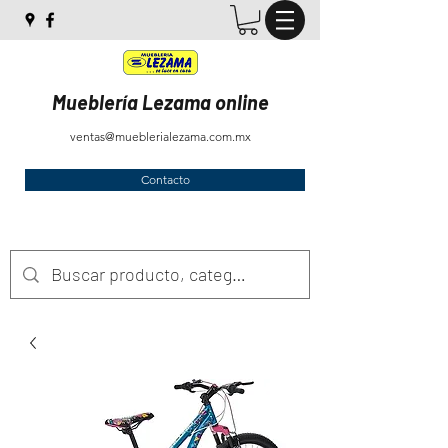
Mueblería Lezama online
ventas@mueblerialezama.com.mx
Contacto