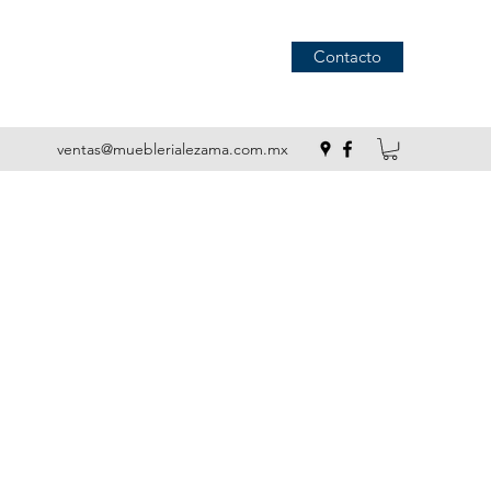
Contacto
ventas@mueblerialezama.com.mx