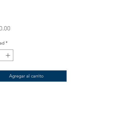
Precio
0.00
ad
*
Agregar al carrito