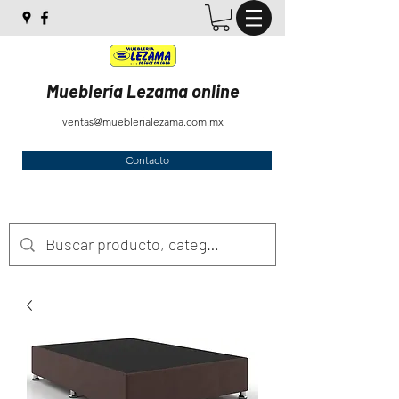
Mueblería Lezama online
ventas@mueblerialezama.com.mx
Contacto