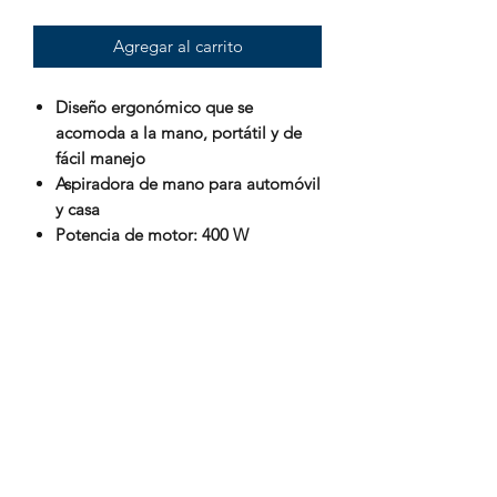
Agregar al carrito
Diseño ergonómico que se
acomoda a la mano, portátil y de
fácil manejo
Aspiradora de mano para automóvil
y casa
Potencia de motor: 400 W
Enchufe casero de 120 Volts
Largo cable de 3 mts
Aspira tu auto, camioneta o sala sin
complicaciones
Filtro de tela sellado, hermético y
lavable
Copa de polvo transparente de fácil
limpieza
No requiere bolsas
Accesorios: Esquinero