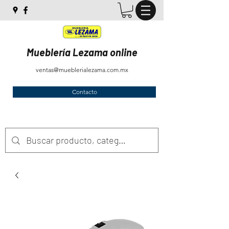
Mueblería Lezama online
ventas@mueblerialezama.com.mx
Contacto