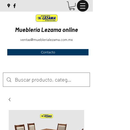
Mueblería Lezama online
ventas@mueblerialezama.com.mx
Contacto