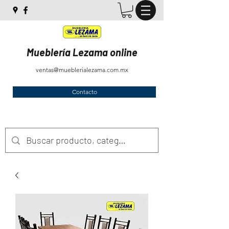
Mueblería Lezama online
ventas@mueblerialezama.com.mx
Contacto