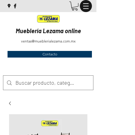
Mueblería Lezama online
ventas@mueblerialezama.com.mx
Contacto