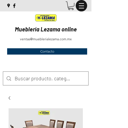
Mueblería Lezama online
ventas@mueblerialezama.com.mx
Contacto