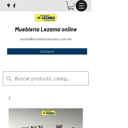
Mueblería Lezama online
ventas@mueblerialezama.com.mx
Contacto