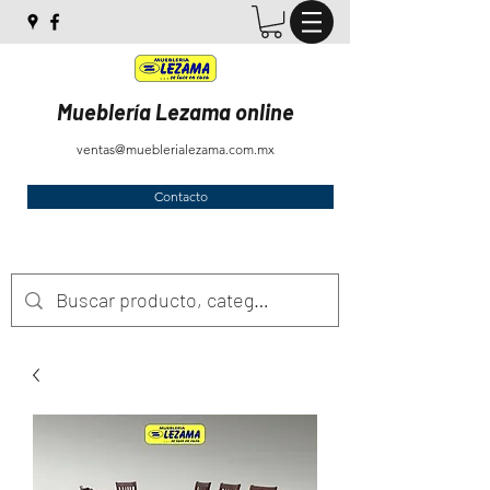
Mueblería Lezama online
ventas@mueblerialezama.com.mx
Contacto