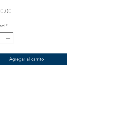
Precio
50.00
ad
*
Agregar al carrito