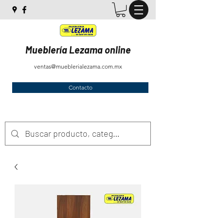
Mueblería Lezama online
ventas@mueblerialezama.com.mx
Contacto