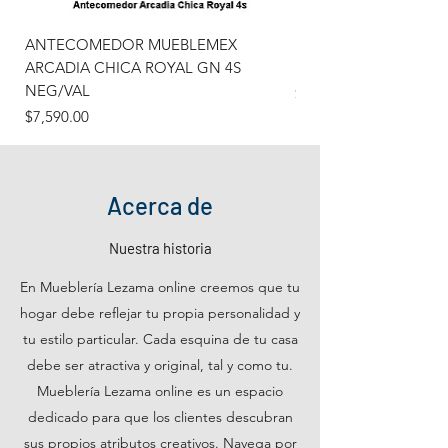
ANTECOMEDOR MUEBLEMEX
BICI MERCURIO 301
ARCADIA CHICA ROYAL GN 4S
REGINA 24" 7V
NEG/VAL
Precio
$4,965.00
Precio
$7,590.00
Acerca de
Nuestra historia
En Mueblería Lezama online creemos que tu
hogar debe reflejar tu propia personalidad y
tu estilo particular. Cada esquina de tu casa
debe ser atractiva y original, tal y como tu.
Mueblería Lezama online es un espacio
dedicado para que los clientes descubran
sus propios atributos creativos. Navega por