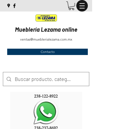
Mueblería Lezama online
ventas@mueblerialezama.com.mx
Contacto