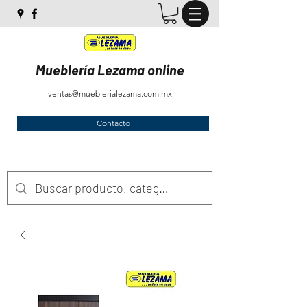
Mueblería Lezama online
ventas@mueblerialezama.com.mx
Contacto