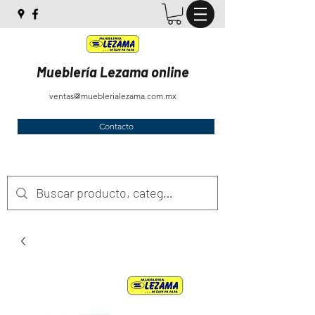
Mueblería Lezama online
ventas@mueblerialezama.com.mx
Contacto